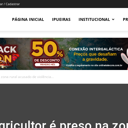
ar / Cadastrar
PÁGINA INICIAL
IPUEIRAS
INSTITUCIONAL
PR
 zona rural acusado de violência...
gricultor é preso na z