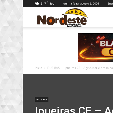
C
21.7
quinta-feira, agosto 6, 2026
Entr
Ipu
Nordeste
Notícia
Início
IPUEIRAS
Ipueiras CE – Agricultor é preso na
IPUEIRAS
Ipueiras CE – A