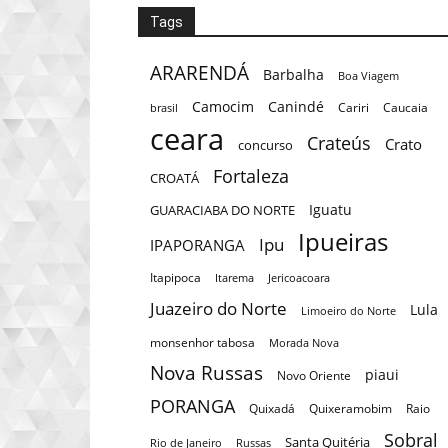
Tags
ARARENDÁ
Barbalha
Boa Viagem
Camocim
Canindé
Cariri
Caucaia
brasil
ceara
Crateús
Crato
concurso
Fortaleza
CROATÁ
Iguatu
GUARACIABA DO NORTE
Ipueiras
Ipu
IPAPORANGA
Itapipoca
Itarema
Jericoacoara
Juazeiro do Norte
Lula
Limoeiro do Norte
monsenhor tabosa
Morada Nova
Nova Russas
piaui
Novo Oriente
PORANGA
Quixadá
Quixeramobim
Raio
Sobral
Santa Quitéria
Rio de Janeiro
Russas