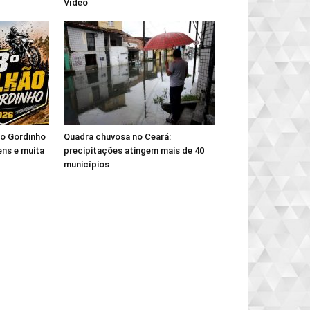
Vídeo
hão Gordinho
Quadra chuvosa no Ceará:
ns e muita
precipitações atingem mais de 40
municípios