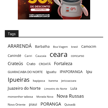
Tags
ARARENDÁ
Barbalha
Camocim
Boa Viagem
brasil
ceara
Canindé
concurso
Cariri
Caucaia
Crateús
Fortaleza
Crato
CROATÁ
Ipu
IPAPORANGA
Iguatu
GUARACIABA DO NORTE
Ipueiras
Itapipoca
Itarema
Jericoacoara
Juazeiro do Norte
Lula
Limoeiro do Norte
Nova Russas
monsenhor tabosa
Morada Nova
PORANGA
piaui
Novo Oriente
Quixadá