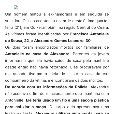
Um homem matou a ex-namorada e em seguida se
suicidou. O caso aconteceu na tarde desta última quarta-
feira (21), em Quixeramobim, na região Central do Ceará.
As vítimas foram identificadas por
Francisca Antonielle
de Sousa
,
22
, e
Alexandre Gomes Leandro
,
30
.
Os dois foram encontrados mortos por familiares de
Antonielle na casa de Alexandre
. Parentes da jovem
informaram que ela havia saído de casa pela manhã e
desde então não havia retornado. Eles procuravam por
ela quando tiveram a ideia de ir até a casa do ex-
companheiro da vítima, e encontraram os dois mortos.
De acordo com as informações da Polícia
, Alexandre
não aceitava o fim do relacionamento que mantinha com
Antonielle.
Ele teria usado um fio e uma sacola plástica
para asfixiar a moça
. O corpo dela apresentava uma
lesão na testa.
Alexandre utilizou uma corda para se