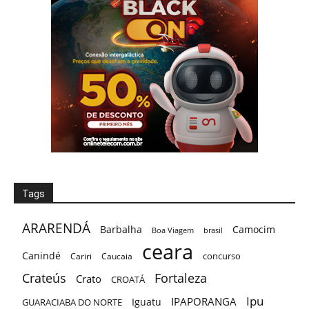
Tags
ARARENDÁ
Barbalha
Camocim
Boa Viagem
brasil
ceara
Canindé
concurso
Cariri
Caucaia
Crateús
Fortaleza
Crato
CROATÁ
Ipu
IPAPORANGA
Iguatu
GUARACIABA DO NORTE