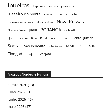
Ipueiras
Itapipoca
Itarema
Jericoacoara
Juazeiro do Norte
Lula
Limoeiro do Norte
Nova Russas
monsenhor tabosa
Morada Nova
PORANGA
piaui
Novo Oriente
Quixadá
Santa Quitéria
Quixeramobim
Raio
Rio de Janeiro
Russas
Sobral
TAMBORIL
Tauá
São Benedito
São Paulo
Tianguá
Varjota
Ubajara
Arquivos Nordeste Notícia
agosto 2026
(13)
julho 2026
(31)
junho 2026
(46)
maio 2026
(87)