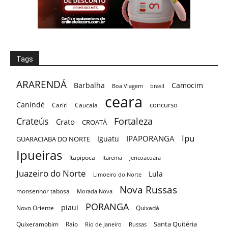
Tags
ARARENDÁ
Barbalha
Camocim
Boa Viagem
brasil
ceara
Canindé
concurso
Cariri
Caucaia
Crateús
Fortaleza
Crato
CROATÁ
Ipu
IPAPORANGA
Iguatu
GUARACIABA DO NORTE
Ipueiras
Itapipoca
Itarema
Jericoacoara
Juazeiro do Norte
Lula
Limoeiro do Norte
Nova Russas
monsenhor tabosa
Morada Nova
PORANGA
piaui
Novo Oriente
Quixadá
Santa Quitéria
Quixeramobim
Raio
Rio de Janeiro
Russas