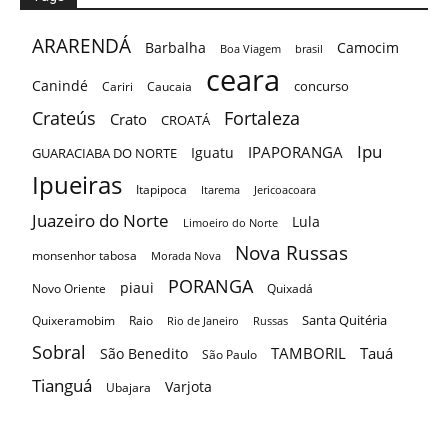
ARARENDÁ
Barbalha
Camocim
Boa Viagem
brasil
ceara
Canindé
concurso
Cariri
Caucaia
Crateús
Fortaleza
Crato
CROATÁ
Ipu
IPAPORANGA
Iguatu
GUARACIABA DO NORTE
Ipueiras
Itapipoca
Itarema
Jericoacoara
Juazeiro do Norte
Lula
Limoeiro do Norte
Nova Russas
monsenhor tabosa
Morada Nova
PORANGA
piaui
Novo Oriente
Quixadá
Santa Quitéria
Quixeramobim
Raio
Rio de Janeiro
Russas
Sobral
TAMBORIL
Tauá
São Benedito
São Paulo
Tianguá
Varjota
Ubajara