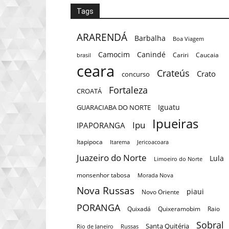
Tags
ARARENDÁ
Barbalha
Boa Viagem
Camocim
Canindé
Cariri
Caucaia
brasil
ceara
Crateús
Crato
concurso
Fortaleza
CROATÁ
Iguatu
GUARACIABA DO NORTE
Ipueiras
Ipu
IPAPORANGA
Itapipoca
Itarema
Jericoacoara
Juazeiro do Norte
Lula
Limoeiro do Norte
monsenhor tabosa
Morada Nova
Nova Russas
piaui
Novo Oriente
PORANGA
Quixadá
Quixeramobim
Raio
Sobral
Santa Quitéria
Rio de Janeiro
Russas