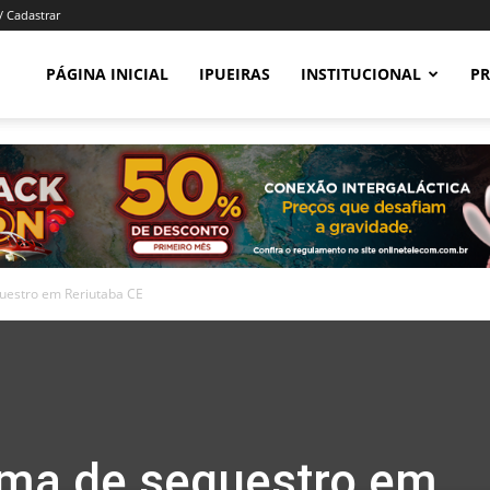
/ Cadastrar
PÁGINA INICIAL
IPUEIRAS
INSTITUCIONAL
PR
questro em Reriutaba CE
tima de sequestro em