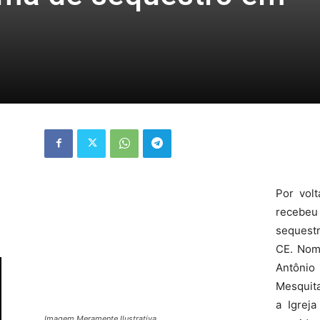
Por vol
recebeu 
Imagem Meramente Ilustrativa
sequestr
CE. Nom
Antônio Vieira de Mesquita e Francisca Vieira de 
(próximo a Igreja do Distrito de Bom Lugar-Reriut
natural de Reriutaba.