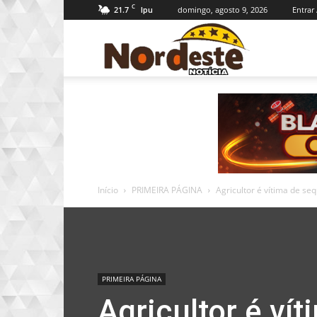
C
21.7
domingo, agosto 9, 2026
Entrar 
Ipu
Nordeste
Notícia
Início
PRIMEIRA PÁGINA
Agricultor é vítima de se
PRIMEIRA PÁGINA
Agricultor é ví