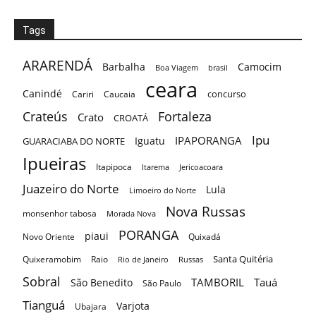
Tags
ARARENDÁ
Barbalha
Camocim
Boa Viagem
brasil
ceara
Canindé
concurso
Cariri
Caucaia
Crateús
Fortaleza
Crato
CROATÁ
Ipu
IPAPORANGA
Iguatu
GUARACIABA DO NORTE
Ipueiras
Itapipoca
Itarema
Jericoacoara
Juazeiro do Norte
Lula
Limoeiro do Norte
Nova Russas
monsenhor tabosa
Morada Nova
PORANGA
piaui
Novo Oriente
Quixadá
Santa Quitéria
Quixeramobim
Raio
Rio de Janeiro
Russas
Sobral
TAMBORIL
Tauá
São Benedito
São Paulo
Tianguá
Varjota
Ubajara