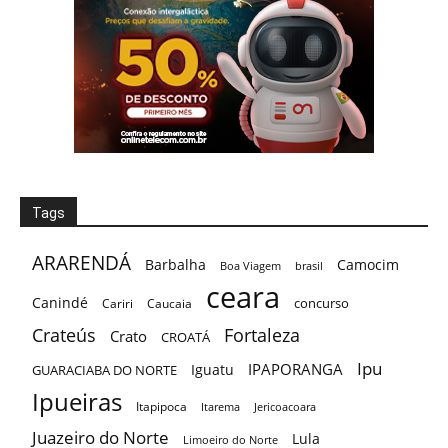
Tags
ARARENDÁ
Barbalha
Camocim
Boa Viagem
brasil
ceara
Canindé
concurso
Cariri
Caucaia
Crateús
Fortaleza
Crato
CROATÁ
Ipu
IPAPORANGA
Iguatu
GUARACIABA DO NORTE
Ipueiras
Itapipoca
Itarema
Jericoacoara
Juazeiro do Norte
Lula
Limoeiro do Norte