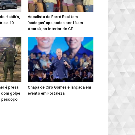
do Habib’s,
Vocalista da Forró Real tem
ria e 10
‘nádegas’ apalpadas por fã em
Acaraú, no Interior do CE
er é presa
Chapa de Ciro Gomes é lançada em
l com golpe
evento em Fortaleza
no pescoço