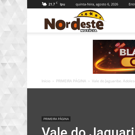
C
21.7
quinta-feira, agosto 6, 2026
Entr
Ipu
Nordeste
Notícia
Início
PRIMEIRA PÁGINA
Vale do Jaguaribe. Adole
PRIMEIRA PÁGINA
Vale do Jaguar