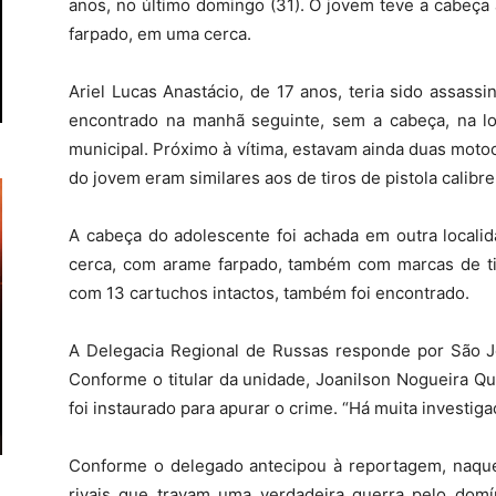
anos, no último domingo (31). O jovem teve a cabeça
farpado, em uma cerca.
Ariel Lucas Anastácio, de 17 anos, teria sido assass
encontrado na manhã seguinte, sem a cabeça, na loc
municipal. Próximo à vítima, estavam ainda duas moto
do jovem eram similares aos de tiros de pistola calibr
A cabeça do adolescente foi achada em outra locali
cerca, com arame farpado, também com marcas de tir
com 13 cartuchos intactos, também foi encontrado.
A Delegacia Regional de Russas responde por São J
Conforme o titular da unidade, Joanilson Nogueira Qu
foi instaurado para apurar o crime. “Há muita investiga
Conforme o delegado antecipou à reportagem, naque
rivais que travam uma verdadeira guerra pelo domíni