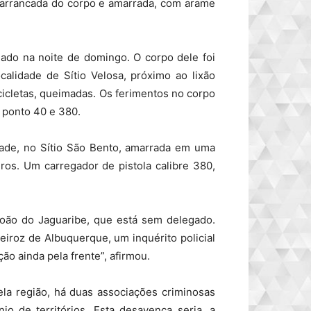
 arrancada do corpo e amarrada, com arame
inado na noite de domingo. O corpo dele foi
alidade de Sítio Velosa, próximo ao lixão
cicletas, queimadas. Os ferimentos no corpo
e ponto 40 e 380.
dade, no Sítio São Bento, amarrada em uma
os. Um carregador de pistola calibre 380,
oão do Jaguaribe, que está sem delegado.
eiroz de Albuquerque, um inquérito policial
ção ainda pela frente”, afirmou.
la região, há duas associações criminosas
o de territórios. Esta desavença seria, a