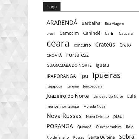
Tags
ARARENDÁ
Barbalha
Boa Viagem
Camocim
Canindé
Cariri
Caucaia
brasil
ceara
Crateús
Crato
concurso
Fortaleza
CROATÁ
Iguatu
GUARACIABA DO NORTE
Ipueiras
Ipu
IPAPORANGA
Itapipoca
Itarema
Jericoacoara
Juazeiro do Norte
Lula
Limoeiro do Norte
monsenhor tabosa
Morada Nova
Nova Russas
piaui
Novo Oriente
PORANGA
Quixadá
Quixeramobim
Raio
Sobral
Santa Quitéria
Rio de Janeiro
Russas