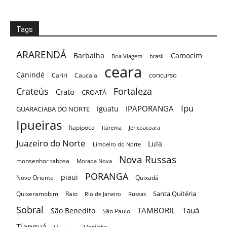
Tags
ARARENDÁ
Barbalha
Camocim
Boa Viagem
brasil
ceara
Canindé
concurso
Cariri
Caucaia
Crateús
Fortaleza
Crato
CROATÁ
Ipu
IPAPORANGA
Iguatu
GUARACIABA DO NORTE
Ipueiras
Itapipoca
Itarema
Jericoacoara
Juazeiro do Norte
Lula
Limoeiro do Norte
Nova Russas
monsenhor tabosa
Morada Nova
PORANGA
piaui
Novo Oriente
Quixadá
Santa Quitéria
Quixeramobim
Raio
Rio de Janeiro
Russas
Sobral
TAMBORIL
Tauá
São Benedito
São Paulo
Tianguá