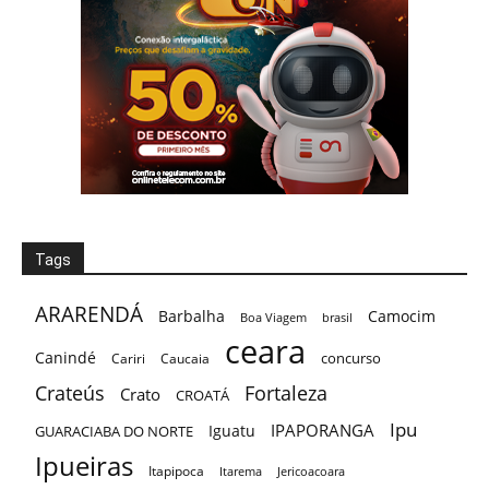
Tags
ARARENDÁ
Barbalha
Camocim
Boa Viagem
brasil
ceara
Canindé
concurso
Cariri
Caucaia
Crateús
Fortaleza
Crato
CROATÁ
Ipu
IPAPORANGA
Iguatu
GUARACIABA DO NORTE
Ipueiras
Itapipoca
Itarema
Jericoacoara