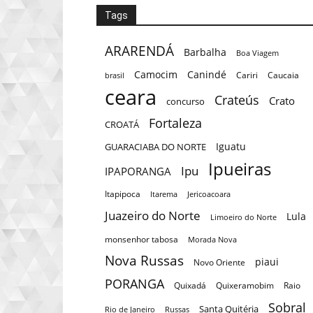
Tags
ARARENDÁ
Barbalha
Boa Viagem
Camocim
Canindé
Cariri
Caucaia
brasil
ceara
Crateús
Crato
concurso
Fortaleza
CROATÁ
Iguatu
GUARACIABA DO NORTE
Ipueiras
Ipu
IPAPORANGA
Itapipoca
Itarema
Jericoacoara
Juazeiro do Norte
Lula
Limoeiro do Norte
monsenhor tabosa
Morada Nova
Nova Russas
piaui
Novo Oriente
PORANGA
Quixadá
Quixeramobim
Raio
Sobral
Santa Quitéria
Rio de Janeiro
Russas