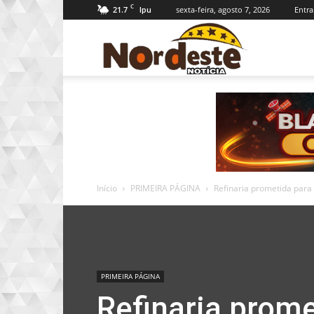
C
21.7
sexta-feira, agosto 7, 2026
Entra
Ipu
Nordeste
Notícia
Início
PRIMEIRA PÁGINA
Refinaria prometida para
PRIMEIRA PÁGINA
Refinaria prome