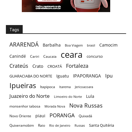
Tags
ARARENDÁ
Barbalha
Camocim
Boa Viagem
brasil
ceara
Canindé
concurso
Cariri
Caucaia
Crateús
Fortaleza
Crato
CROATÁ
Ipu
IPAPORANGA
Iguatu
GUARACIABA DO NORTE
Ipueiras
Itapipoca
Itarema
Jericoacoara
Juazeiro do Norte
Lula
Limoeiro do Norte
Nova Russas
monsenhor tabosa
Morada Nova
PORANGA
piaui
Novo Oriente
Quixadá
Santa Quitéria
Quixeramobim
Raio
Rio de Janeiro
Russas