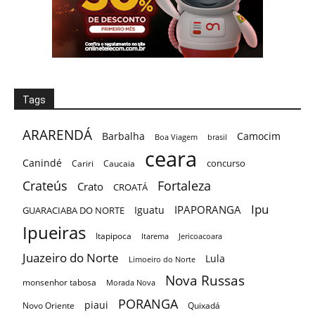
Tags
ARARENDÁ
Barbalha
Camocim
Boa Viagem
brasil
ceara
Canindé
concurso
Cariri
Caucaia
Crateús
Fortaleza
Crato
CROATÁ
Ipu
IPAPORANGA
Iguatu
GUARACIABA DO NORTE
Ipueiras
Itapipoca
Itarema
Jericoacoara
Juazeiro do Norte
Lula
Limoeiro do Norte
Nova Russas
monsenhor tabosa
Morada Nova
PORANGA
piaui
Novo Oriente
Quixadá