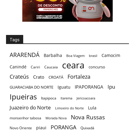
Tags
ARARENDÁ
Barbalha
Camocim
Boa Viagem
brasil
ceara
Canindé
concurso
Cariri
Caucaia
Crateús
Fortaleza
Crato
CROATÁ
Ipu
IPAPORANGA
Iguatu
GUARACIABA DO NORTE
Ipueiras
Itapipoca
Itarema
Jericoacoara
Juazeiro do Norte
Lula
Limoeiro do Norte
Nova Russas
monsenhor tabosa
Morada Nova
PORANGA
piaui
Novo Oriente
Quixadá