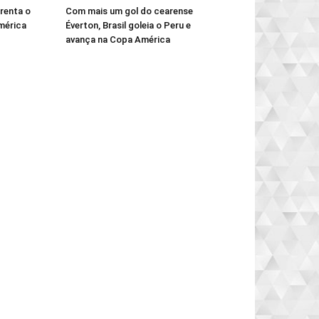
frenta o
Com mais um gol do cearense
América
Éverton, Brasil goleia o Peru e
avança na Copa América