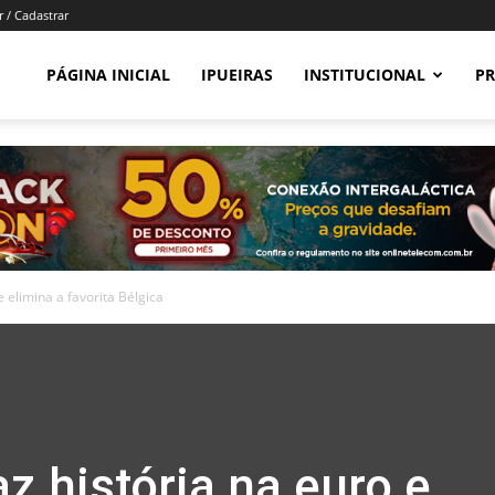
r / Cadastrar
PÁGINA INICIAL
IPUEIRAS
INSTITUCIONAL
PR
e elimina a favorita Bélgica
az história na euro e