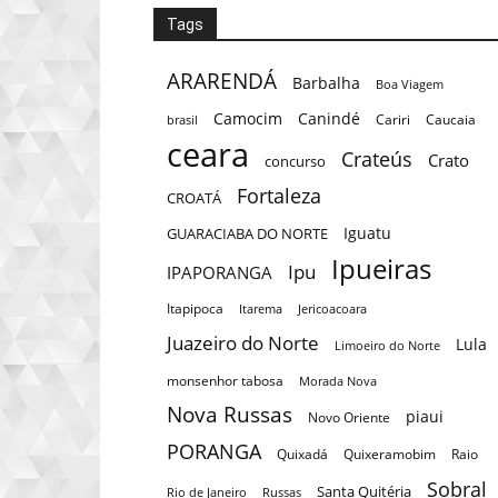
Tags
ARARENDÁ
Barbalha
Boa Viagem
Camocim
Canindé
Cariri
Caucaia
brasil
ceara
Crateús
Crato
concurso
Fortaleza
CROATÁ
Iguatu
GUARACIABA DO NORTE
Ipueiras
Ipu
IPAPORANGA
Itapipoca
Itarema
Jericoacoara
Juazeiro do Norte
Lula
Limoeiro do Norte
monsenhor tabosa
Morada Nova
Nova Russas
piaui
Novo Oriente
PORANGA
Quixadá
Quixeramobim
Raio
Sobral
Santa Quitéria
Rio de Janeiro
Russas