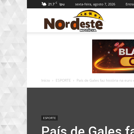
C
21.7
sexta-feira, agosto 7, 2026
Entra
Ipu
Nordeste
Notícia
Início
ESPORTE
País de Gales faz história na euro 
ESPORTE
País de Gales f