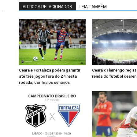
ARTIGOS RELACIONADOS
LEIA TAMBÉM
Ceará e Fortaleza podem garantir
Ceará x Flamengo regist
até três jogos fora do Z4 nesta
renda do futebol ceare
rodada; confira os cenários