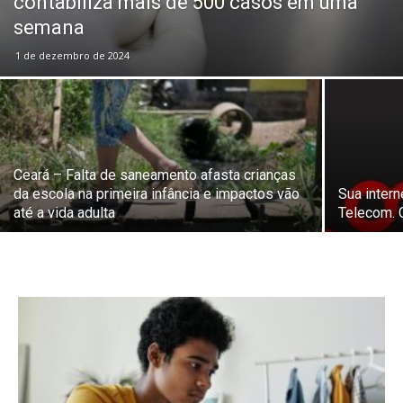
contabiliza mais de 500 casos em uma
semana
1 de dezembro de 2024
Ceará – Falta de saneamento afasta crianças
da escola na primeira infância e impactos vão
Sua intern
até a vida adulta
Telecom. C