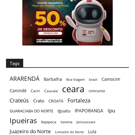
Tags
ARARENDÁ
Barbalha
Camocim
Boa Viagem
brasil
ceara
Canindé
concurso
Cariri
Caucaia
Crateús
Fortaleza
Crato
CROATÁ
Ipu
IPAPORANGA
Iguatu
GUARACIABA DO NORTE
Ipueiras
Itapipoca
Itarema
Jericoacoara
Juazeiro do Norte
Lula
Limoeiro do Norte