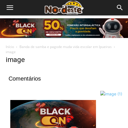
Início
Banda de samba e pagode muda vida escolar em Ipueiras
image
image
Comentários