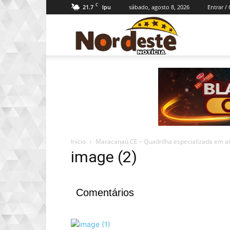
C
21.7
sábado, agosto 8, 2026
Entrar /
Ipu
Nordeste
Notícia
Início
Maracanaú CE – Quadrilha especializada em at
image (2)
Comentários