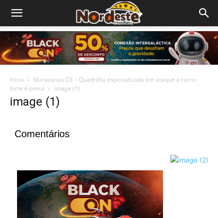
Início
Maracanaú CE – Quadrilha especializada em ataque a carro-
forte é presa
image (1)
image (1)
Comentários