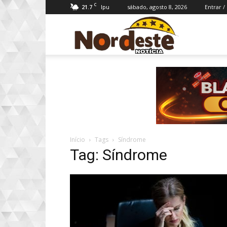
C
21.7
sábado, agosto 8, 2026
Entrar /
Ipu
Nordeste
Notícia
Início
Tags
Síndrome
Tag: Síndrome