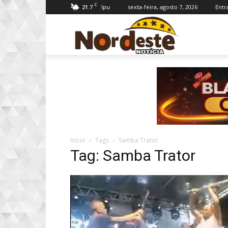
C
21.7
sexta-feira, agosto 7, 2026
Entr
Ipu
Nordeste
Notícia
Início
Tags
Samba Trator
Tag: Samba Trator