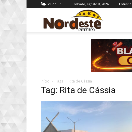
C
21.7
sábado, agosto 8, 2026
Entrar /
Ipu
Nordeste
Notícia
Início
Tags
Rita de Cássia
Tag: Rita de Cássia