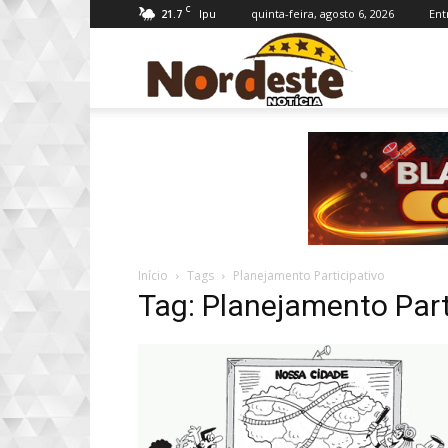
C
21.7
quinta-feira, agosto 6, 2026
Ent
Ipu
Nordeste
Notícia
Início
Tags
Planejamento Participativo
Tag: Planejamento Part