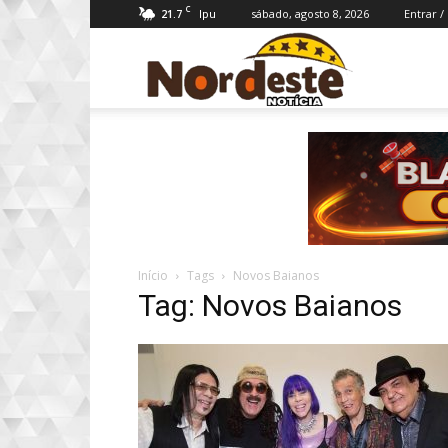
C
21.7
sábado, agosto 8, 2026
Entrar /
Ipu
Nordeste
Notícia
Início
Tags
Novos Baianos
Tag: Novos Baianos