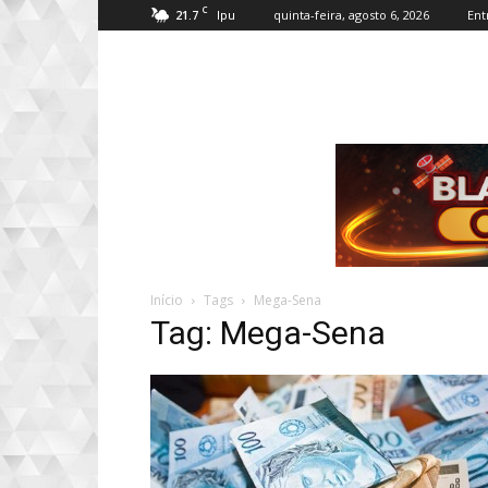
C
21.7
quinta-feira, agosto 6, 2026
Ent
Ipu
Início
Tags
Mega-Sena
Tag: Mega-Sena