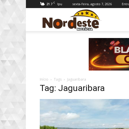
C
21.7
sexta-feira, agosto 7, 2026
Entr
Ipu
Nordeste
Notícia
Início
Tags
Jaguaribara
Tag: Jaguaribara