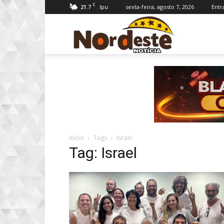
C
21.7
sexta-feira, agosto 7, 2026
Entr
Ipu
Nordeste
Notícia
Início
Tags
Israel
Tag: Israel