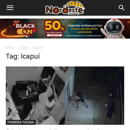
Início
Tags
Icapuí
Tag: Icapuí
PRIMEIRA PÁGINA