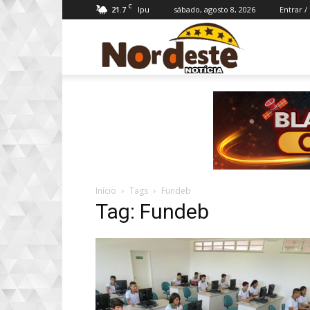
C
21.7
sábado, agosto 8, 2026
Entrar /
Ipu
Nordeste
Notícia
Início
Tags
Fundeb
Tag: Fundeb