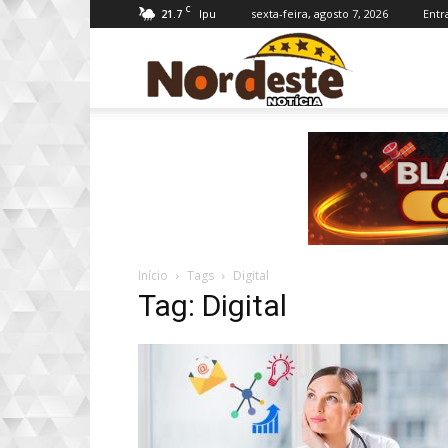
C
21.7
sexta-feira, agosto 7, 2026
Entr
Ipu
Nordeste
Notícia
Início
Tags
Digital
Tag: Digital