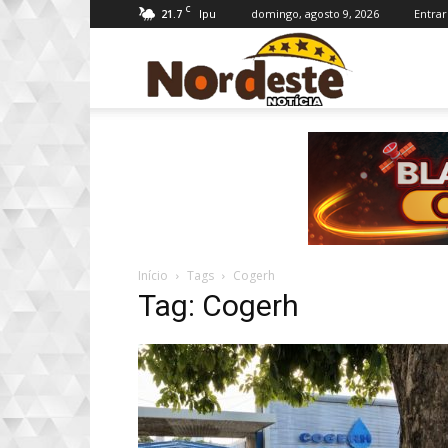
C
21.7
domingo, agosto 9, 2026
Entrar
Ipu
Nordeste
Notícia
Início
Tags
Cogerh
Tag: Cogerh