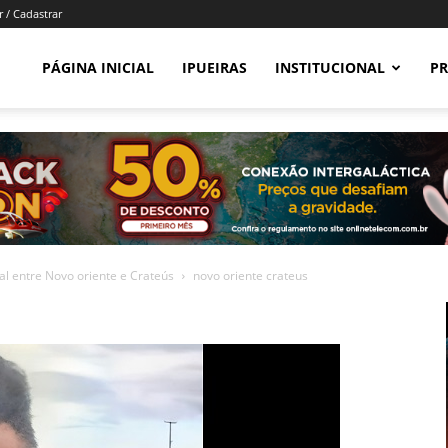
r / Cadastrar
PÁGINA INICIAL
IPUEIRAS
INSTITUCIONAL
PR
l entre Novo oriente e Crateús
novo oriente crateus