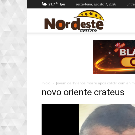
C
21.7
sexta-feira, agosto 7, 2026
Entra
Ipu
Nordeste
Notícia
Início
Jovem de 19 anos morre após colidir com anima
novo oriente crateus