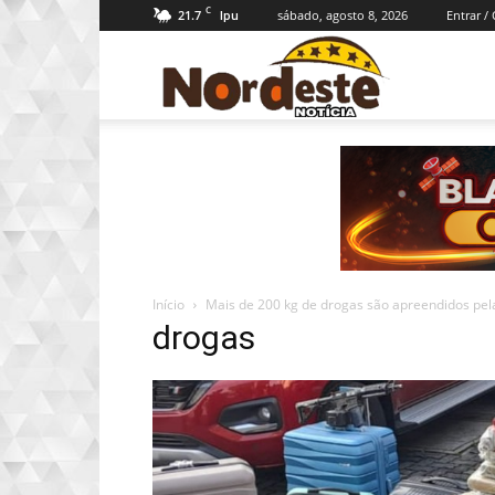
C
21.7
sábado, agosto 8, 2026
Entrar /
Ipu
Nordeste
Notícia
Início
Mais de 200 kg de drogas são apreendidos pela p
drogas