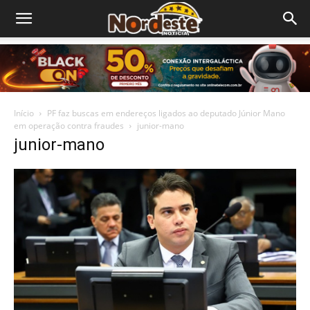
Início
PF faz buscas em endereços ligados ao deputado Júnior Mano
em operação contra fraudes
junior-mano
junior-mano