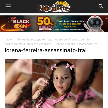
Início
Morre idoso suspeito matar jovem de 18 anos que não
correspondia a interesse amoroso
lorena-ferreira-assassinato-trai
lorena-ferreira-assassinato-trai