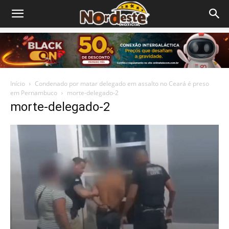
Início
Condenado por matar delegado em assalto no Ceará é preso
em Pernambuco
morte-delegado-2
morte-delegado-2