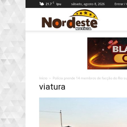
C
21.7
sábado, agosto 8, 2026
Entrar /
Ipu
Nordeste
Notícia
Início
Polícia prende 14 membros de facção do Rio su
viatura