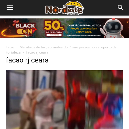
Início
Membros de facção vindos do RJ são presos no aeroporto de
Fortaleza
facao rj ceara
facao rj ceara