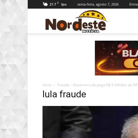
C
21.7
sexta-feira, agosto 7, 2026
Entra
Ipu
Nordeste
Notícia
Início
Fraude – Governo Lula paga R$ 5 bilhões de BP
lula fraude