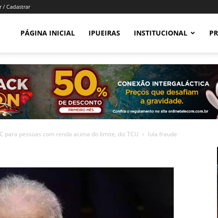
r / Cadastrar
PÁGINA INICIAL
IPUEIRAS
INSTITUCIONAL
PR
C para pessoas com renda acima do limite, diz TCU
lula fraude