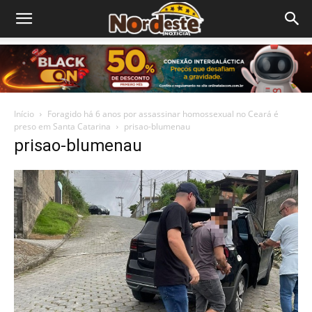
Início
Foragido há 6 anos por assassinar homossexual no Ceará é
preso em Santa Catarina
prisao-blumenau
prisao-blumenau