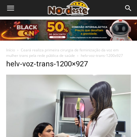
Início
Ceará realiza primeira cirurgia de feminização da voz em
mulher trans pela rede pública de saúde
helv-voz-trans-1200x927
helv-voz-trans-1200×927