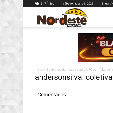
C
21.7
sábado, agosto 8, 2026
Entrar /
Ipu
Nordeste
Notícia
Início
Spider revela mágoa com o UFC por “falta de re
andersonsilva_coletiv
Comentários