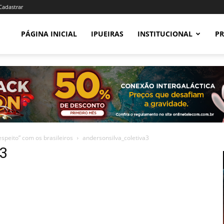
 Cadastrar
PÁGINA INICIAL
IPUEIRAS
INSTITUCIONAL
PR
speito” com os brasileiros
andersonsilva_coletiva3
a3