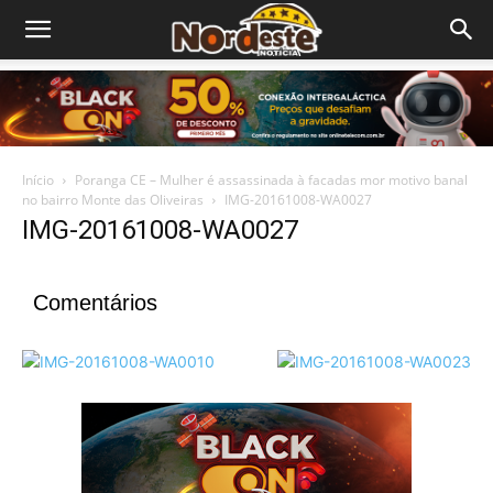
Início
Poranga CE – Mulher é assassinada à facadas mor motivo banal
no bairro Monte das Oliveiras
IMG-20161008-WA0027
IMG-20161008-WA0027
Comentários