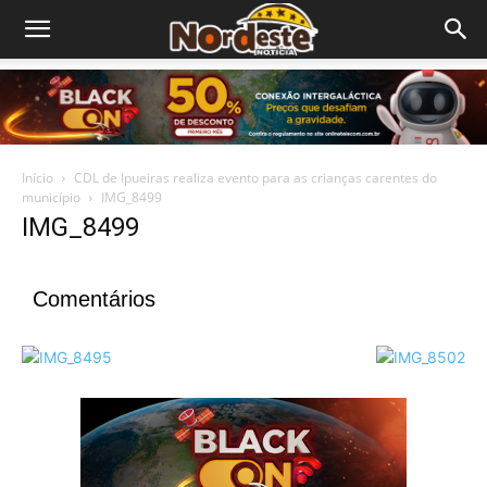
Início
CDL de Ipueiras realiza evento para as crianças carentes do
município
IMG_8499
IMG_8499
Comentários