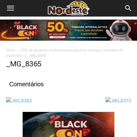
Início
CDL de Ipueiras realiza evento para as crianças carentes do
município
_MG_8365
_MG_8365
Comentários