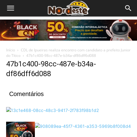
Início
CDL de Ipueiras realiza encontro com candidato a prefeito Junior
do TItico
47b1c400-98cc-487e-b34a-df86dff6d088
47b1c400-98cc-487e-b34a-
df86dff6d088
Comentários