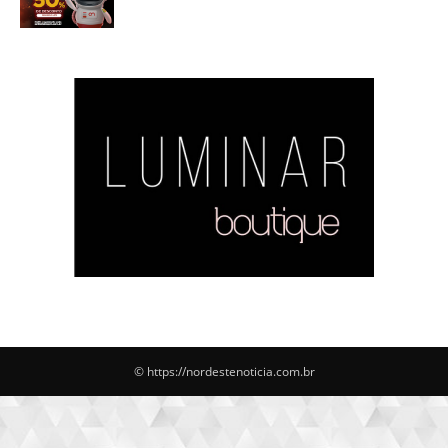
© https://nordestenoticia.com.br