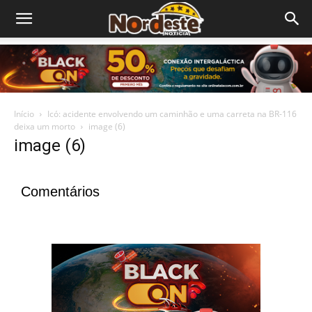
Início
Icó: acidente envolvendo um caminhão e uma carreta na BR-116
deixa um morto
image (6)
image (6)
Comentários