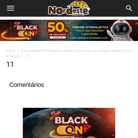
Início
Campanha em Fortaleza abre crise entre os antigos aliados Ciro
e Tasso
11
11
Comentários